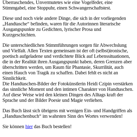
Überraschendes, Unvermutetes wie eine Vogelfeder, eine
Stimmgabel, eine Stoppuhr, einen Schwangerschaftstest.
Diese und noch viele andere Dinge, die sich in der vorliegenden
„Handtasche“ befinden, waren für die Autorinnen literarische
Ausgangspunkte zu Gedichten, lyrischer Prosa und
Kurzgeschichten.
Die unterschiedlichen Stimmführungen sorgen für Abwechslung
und Vielfalt. Allen Texten gemeinsam ist der oft (selbst)ironische,
poetisch aufgeladene und verdichtete Blick auf Lebenssituationen,
die in der Realität ihren Ausgangspunkt haben, deren Grenzen aber
überschritten werden, um Raum für Phantasie, Skurrilität, auch
einen Hauch von Tragik zu schaffen. Dabei fehlt es nicht an
Sinnlichkeit.
Die Handtaschen-Bilder der Fotokünstlerin Heidi Czipin verstärken
das sinnliche Moment und den intimen Charakter von Handtaschen.
Auf diese Weise wird den kleinen Dingen des Alltags kraft der
Sprache und der Bilder Poesie und Magie verliehen.
Das Buch lässt sich übrigens mit wenigen Ein- und Handgriffen als
„Handtaschenbuch“ im wahrsten Sinn des Wortes verwenden!
Sie können
hier
das Buch bestellen!